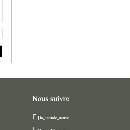
Nous suivre
| la_bastide_neuve